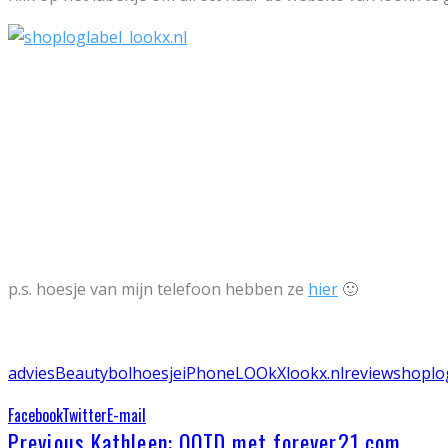
p.s. hoesje van mijn telefoon hebben ze
hier
🙂
advies
Beauty
bol
hoesje
iPhone
LOOkX
lookx.nl
review
shoplo
Facebook
Twitter
E-mail
Previous
Kathleen: OOTD met forever21.com