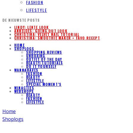
FASHION
LIFESTYLE
DE NIEUWSTE POSTS
LINDY: LENTE LOOK
ANNELOES: GOING OUT LOOK
CHRISTINA: VELVET NAIL TUTORIAL
CHRISTINA: SMOOTHIE MAKER + FAVO RECEPT
HOME
SHOPLOGS
SHOPPING REVIEWS
UNBOXING
OUTFIT OF THE DAY
BEAUTY/TUTORIALS
DO IT YOURSELF
WANNAHAVES
FASHION
BEAUTY
LIFESTYLE
SPECIAL MOMENT’S
WINACTIES
WEBSHOPS
BEAUTY
FASHION
LIFESTYLE
Home
Shoplogs