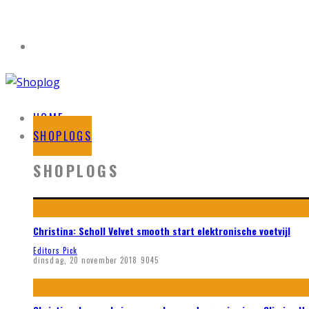
HOME
SHOPLOGS
SHOPLOGS
Christina: Scholl Velvet smooth start elektronische voetvijl
Editors Pick
dinsdag, 20 november 2018
9045