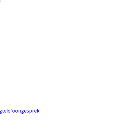
g
telefoongesprek