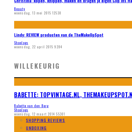
Christina: kopen, knippen, maken en dragen je eigen Clip ins H
Beauty
woensdag, 13 mei 2015
12538
Lindy: REVIEW producten van de TheMakeUpSpot
Shoplogs
woensdag, 22 april 2015
9284
WILLEKEURIG
BABETTE: TOPVINTAGE.NL, THEMAKEUPSPOT.N
Babette van den Berg
Shoplogs
woensdag, 12 maart 2014
55301
SHOPPING REVIEWS
UNBOXING