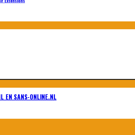
air Extensions
L EN SANS-ONLINE.NL