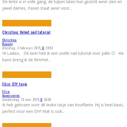
De lente is in volle gang, de tulpen laten hun gezicht weer zien en
jawel dames, Pasen staat weer voor
...
Christina: Velvet nail tutorial
Christina
Beauty
dinsdag, 3 februari 2015
0
7882
Hi Ladies, Dit keer heb ik een snelle nail tutorial voor jullie 🙂 Als
basis breng ik de Rimmel
...
Elize: DIY tasje
Elize
Accessoires
donderdag, 15 mei 2014
0
3634
Ik heb gekozen voor dit leuke tasje van bouffante. Hij is heel basic,
perfect voor een DIY! Wat is ook
...