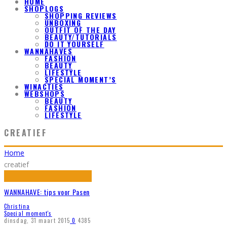
HOME
SHOPLOGS
SHOPPING REVIEWS
UNBOXING
OUTFIT OF THE DAY
BEAUTY/TUTORIALS
DO IT YOURSELF
WANNAHAVES
FASHION
BEAUTY
LIFESTYLE
SPECIAL MOMENT’S
WINACTIES
WEBSHOPS
BEAUTY
FASHION
LIFESTYLE
CREATIEF
Home
creatief
WANNAHAVE: tips voor Pasen
Christina
Special moment's
dinsdag, 31 maart 2015
0
4385