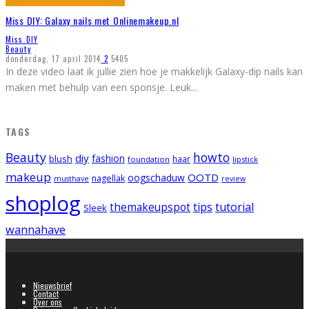
Miss DIY: Galaxy nails met Onlinemakeup.nl
Miss DIY
Beauty
donderdag, 17 april 2014
2
5405
In deze video laat ik jullie zien hoe je makkelijk Galaxy-dip nails kan
maken met behulp van een sponsje. Leuk
...
TAGS
Beauty
howto
diy
fashion
blush
foundation
haar
lipstick
makeup
OOTD
oogschaduw
nagellak
musthave
review
shoplog
tips
tutorial
themakeupspot
Sleek
wannahave
Nieuwsbrief
Contact
Over ons