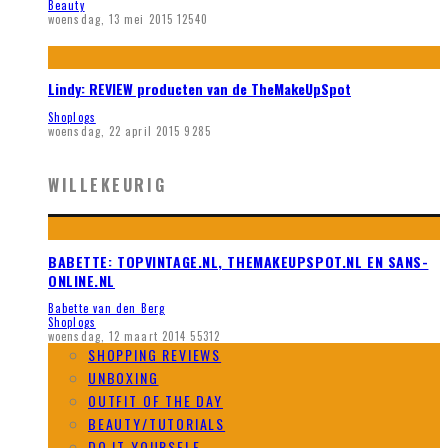
Beauty
woensdag, 13 mei 2015
12540
Lindy: REVIEW producten van de TheMakeUpSpot
Shoplogs
woensdag, 22 april 2015
9285
WILLEKEURIG
BABETTE: TOPVINTAGE.NL, THEMAKEUPSPOT.NL EN SANS-
ONLINE.NL
Babette van den Berg
Shoplogs
woensdag, 12 maart 2014
55312
SHOPPING REVIEWS
UNBOXING
OUTFIT OF THE DAY
BEAUTY/TUTORIALS
DO IT YOURSELF