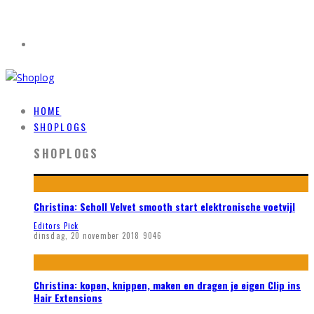
HOME
SHOPLOGS
SHOPLOGS
Christina: Scholl Velvet smooth start elektronische voetvijl
Editors Pick
dinsdag, 20 november 2018
9046
Christina: kopen, knippen, maken en dragen je eigen Clip ins
Hair Extensions