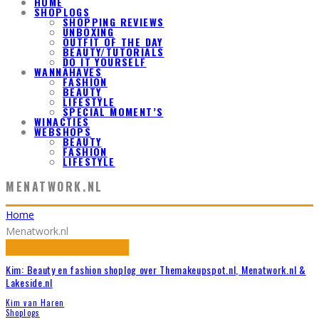
HOME
SHOPLOGS
SHOPPING REVIEWS
UNBOXING
OUTFIT OF THE DAY
BEAUTY/TUTORIALS
DO IT YOURSELF
WANNAHAVES
FASHION
BEAUTY
LIFESTYLE
SPECIAL MOMENT’S
WINACTIES
WEBSHOPS
BEAUTY
FASHION
LIFESTYLE
MENATWORK.NL
Home
Menatwork.nl
Kim: Beauty en fashion shoplog over Themakeupspot.nl, Menatwork.nl &
Lakeside.nl
Kim van Haren
Shoplogs