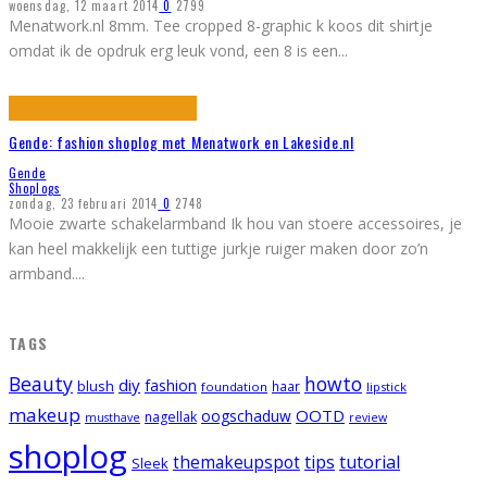
woensdag, 12 maart 2014
0
2799
Menatwork.nl 8mm. Tee cropped 8-graphic k koos dit shirtje
omdat ik de opdruk erg leuk vond, een 8 is een
...
Gende: fashion shoplog met Menatwork en Lakeside.nl
Gende
Shoplogs
zondag, 23 februari 2014
0
2748
Mooie zwarte schakelarmband Ik hou van stoere accessoires, je
kan heel makkelijk een tuttige jurkje ruiger maken door zo’n
armband.
...
TAGS
Beauty
howto
diy
fashion
blush
foundation
haar
lipstick
makeup
OOTD
oogschaduw
nagellak
musthave
review
shoplog
tips
tutorial
themakeupspot
Sleek