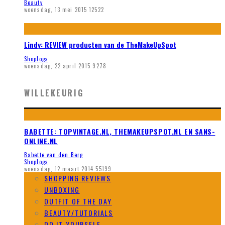
Beauty
woensdag, 13 mei 2015
12522
Lindy: REVIEW producten van de TheMakeUpSpot
Shoplogs
woensdag, 22 april 2015
9278
WILLEKEURIG
BABETTE: TOPVINTAGE.NL, THEMAKEUPSPOT.NL EN SANS-
ONLINE.NL
Babette van den Berg
Shoplogs
woensdag, 12 maart 2014
55199
SHOPPING REVIEWS
UNBOXING
OUTFIT OF THE DAY
BEAUTY/TUTORIALS
DO IT YOURSELF