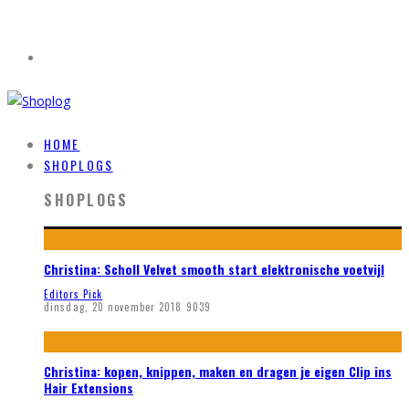
HOME
SHOPLOGS
SHOPLOGS
Christina: Scholl Velvet smooth start elektronische voetvijl
Editors Pick
dinsdag, 20 november 2018
9039
Christina: kopen, knippen, maken en dragen je eigen Clip ins
Hair Extensions