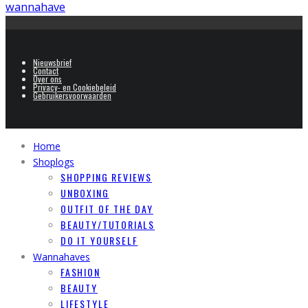
wannahave
Nieuwsbrief
Contact
Over ons
Privacy- en Cookiebeleid
Gebruikersvoorwaarden
Home
Shoplogs
SHOPPING REVIEWS
UNBOXING
OUTFIT OF THE DAY
BEAUTY/TUTORIALS
DO IT YOURSELF
Wannahaves
FASHION
BEAUTY
LIFESTYLE