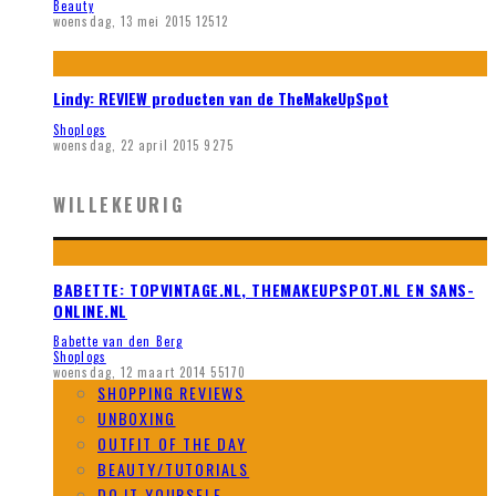
Beauty
woensdag, 13 mei 2015
12512
Lindy: REVIEW producten van de TheMakeUpSpot
Shoplogs
woensdag, 22 april 2015
9275
WILLEKEURIG
BABETTE: TOPVINTAGE.NL, THEMAKEUPSPOT.NL EN SANS-
ONLINE.NL
Babette van den Berg
Shoplogs
woensdag, 12 maart 2014
55170
SHOPPING REVIEWS
UNBOXING
OUTFIT OF THE DAY
BEAUTY/TUTORIALS
DO IT YOURSELF