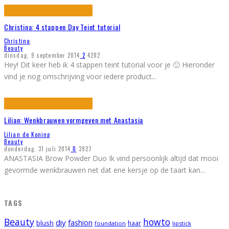
Christina: 4 stappen Day Teint tutorial
Christina
Beauty
dinsdag, 9 september 2014
2
4282
Hey! Dit keer heb ik 4 stappen teint tutorial voor je 🙂 Hieronder
vind je nog omschrijving voor iedere product
...
Lilian: Wenkbrauwen vormgeven met Anastasia
Lilian de Koning
Beauty
donderdag, 31 juli 2014
0
3927
ANASTASIA Brow Powder Duo Ik vind persoonlijk altijd dat mooi
gevormde wenkbrauwen net dat ene kersje op de taart kan
...
TAGS
Beauty
howto
diy
fashion
blush
foundation
haar
lipstick