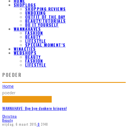
HOME
SHOPLOGS
SHOPPING REVIEWS
UNBOXING
OUTFIT OF THE DAY
BEAUTY/TUTORIALS
DO IT YOURSELF
WANNAHAVES
FASHION
BEAUTY
LIFESTYLE
SPECIAL MOMENT’S
WINACTIES
WEBSHOPS
BEAUTY
FASHION
LIFESTYLE
POEDER
Home
poeder
WANNAHAVE: Bye bye donkere kringen!
Christina
Beauty
vrijdag, 6 maart 2015
0
3148