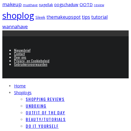
makeup
OOTD
oogschaduw
nagellak
musthave
review
shoplog
tips
tutorial
themakeupspot
Sleek
wannahave
Nieuwsbrief
Contact
Over ons
Privacy- en Cookiebeleid
Gebruikersvoorwaarden
Home
Shoplogs
SHOPPING REVIEWS
UNBOXING
OUTFIT OF THE DAY
BEAUTY/TUTORIALS
DO IT YOURSELF