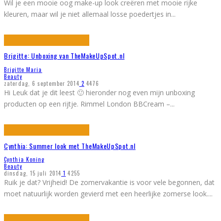
Wil je een mooie oog make-up look creëren met mooie rijke
kleuren, maar wil je niet allemaal losse poedertjes in
...
Brigitte: Unboxing van TheMakeUpSpot.nl
Brigitte Maria
Beauty
zaterdag, 6 september 2014
2
4476
Hi Leuk dat je dit leest 🙂 hieronder nog even mijn unboxing
producten op een rijtje. Rimmel London BBCream –
...
Cynthia: Summer look met TheMakeUpSpot.nl
Cynthia Koning
Beauty
dinsdag, 15 juli 2014
1
4255
Ruik je dat? Vrijheid! De zomervakantie is voor vele begonnen, dat
moet natuurlijk worden gevierd met een heerlijke zomerse look.
...