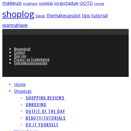
makeup
OOTD
oogschaduw
nagellak
musthave
review
shoplog
tips
tutorial
themakeupspot
Sleek
wannahave
Nieuwsbrief
Contact
Over ons
Privacy- en Cookiebeleid
Gebruikersvoorwaarden
Home
Shoplogs
SHOPPING REVIEWS
UNBOXING
OUTFIT OF THE DAY
BEAUTY/TUTORIALS
DO IT YOURSELF