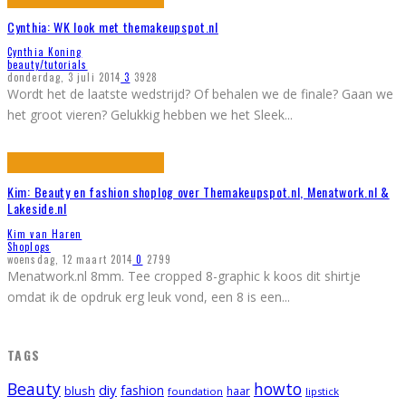
Cynthia: WK look met themakeupspot.nl
Cynthia Koning
beauty/tutorials
donderdag, 3 juli 2014
3
3928
Wordt het de laatste wedstrijd? Of behalen we de finale? Gaan we
het groot vieren? Gelukkig hebben we het Sleek
...
Kim: Beauty en fashion shoplog over Themakeupspot.nl, Menatwork.nl &
Lakeside.nl
Kim van Haren
Shoplogs
woensdag, 12 maart 2014
0
2799
Menatwork.nl 8mm. Tee cropped 8-graphic k koos dit shirtje
omdat ik de opdruk erg leuk vond, een 8 is een
...
TAGS
Beauty
howto
diy
fashion
blush
foundation
haar
lipstick