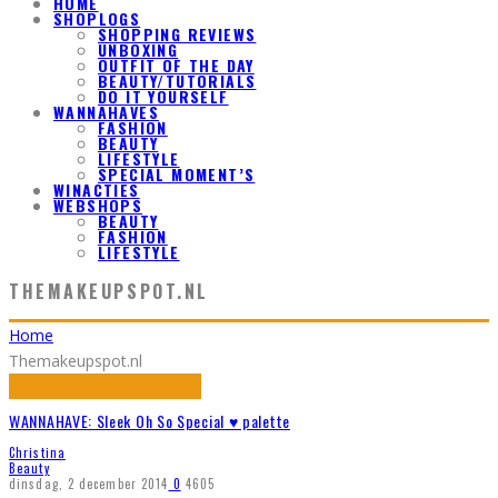
HOME
SHOPLOGS
SHOPPING REVIEWS
UNBOXING
OUTFIT OF THE DAY
BEAUTY/TUTORIALS
DO IT YOURSELF
WANNAHAVES
FASHION
BEAUTY
LIFESTYLE
SPECIAL MOMENT’S
WINACTIES
WEBSHOPS
BEAUTY
FASHION
LIFESTYLE
THEMAKEUPSPOT.NL
Home
Themakeupspot.nl
WANNAHAVE: Sleek Oh So Special ♥ palette
Christina
Beauty
dinsdag, 2 december 2014
0
4605