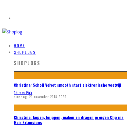
HOME
SHOPLOGS
SHOPLOGS
Christina: Scholl Velvet smooth start elektronische voetvijl
Editors Pick
dinsdag, 20 november 2018
9039
Christina: kopen, knippen, maken en dragen je eigen Clip ins
Hair Extensions