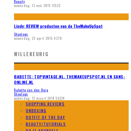
Beauty
woensdag, 13 mei 2015
12522
Lindy: REVIEW producten van de TheMakeUpSpot
Shoplogs
woensdag, 22 april 2015
9278
WILLEKEURIG
BABETTE: TOPVINTAGE.NL, THEMAKEUPSPOT.NL EN SANS-
ONLINE.NL
Babette van den Berg
Shoplogs
woensdag, 12 maart 2014
55224
SHOPPING REVIEWS
UNBOXING
OUTFIT OF THE DAY
BEAUTY/TUTORIALS
DO IT YOURSELF