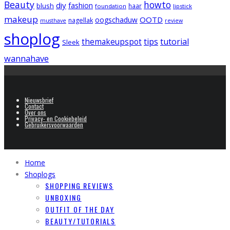
Beauty
howto
diy
fashion
blush
foundation
haar
lipstick
makeup
OOTD
oogschaduw
nagellak
musthave
review
shoplog
tips
tutorial
themakeupspot
Sleek
wannahave
Nieuwsbrief
Contact
Over ons
Privacy- en Cookiebeleid
Gebruikersvoorwaarden
Home
Shoplogs
SHOPPING REVIEWS
UNBOXING
OUTFIT OF THE DAY
BEAUTY/TUTORIALS