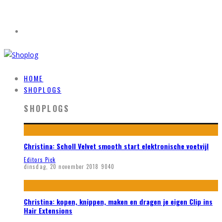
HOME
SHOPLOGS
SHOPLOGS
Christina: Scholl Velvet smooth start elektronische voetvijl
Editors Pick
dinsdag, 20 november 2018
9040
Christina: kopen, knippen, maken en dragen je eigen Clip ins
Hair Extensions