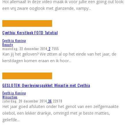
Hoi allemaal! In deze video maak ik voor jullie een going out look:
een vrij zware ooglook met glanzende, vampy
...
Cynthia: Kerstlook FOTD Tutotial
Cynthia Koning
Beauty
maandag, 22 december 2014
2
7555
Kan jij het geloven? We zitten al op het einde van het jaar, de
kerstdagen komen eraan en ik hoor
...
GESLOTEN: Overlevingspakket Winactie met Cynthia
Cynthia Koning
Winacties
zaterdag, 20 december 2014
36
22978
Het jaar goed afsluiten onder het genot van een zelfgemaakte
oliebol, een lekker drankje, omringd met je beste matties,
geliefde
...