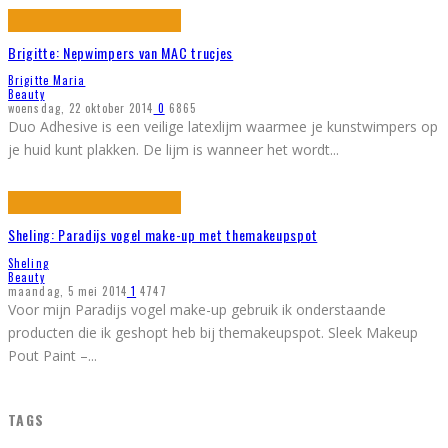
Brigitte: Nepwimpers van MAC trucjes
Brigitte Maria
Beauty
woensdag, 22 oktober 2014
0
6865
Duo Adhesive is een veilige latexlijm waarmee je kunstwimpers op
je huid kunt plakken. De lijm is wanneer het wordt
...
Sheling: Paradijs vogel make-up met themakeupspot
Sheling
Beauty
maandag, 5 mei 2014
1
4747
Voor mijn Paradijs vogel make-up gebruik ik onderstaande
producten die ik geshopt heb bij themakeupspot. Sleek Makeup
Pout Paint –
...
TAGS