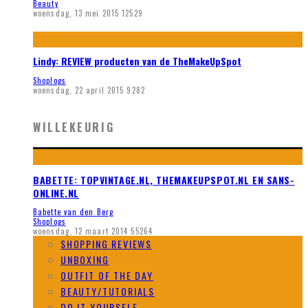
Beauty
woensdag, 13 mei 2015
12529
Lindy: REVIEW producten van de TheMakeUpSpot
Shoplogs
woensdag, 22 april 2015
9282
WILLEKEURIG
BABETTE: TOPVINTAGE.NL, THEMAKEUPSPOT.NL EN SANS-
ONLINE.NL
Babette van den Berg
Shoplogs
woensdag, 12 maart 2014
55264
SHOPPING REVIEWS
UNBOXING
OUTFIT OF THE DAY
BEAUTY/TUTORIALS
DO IT YOURSELF