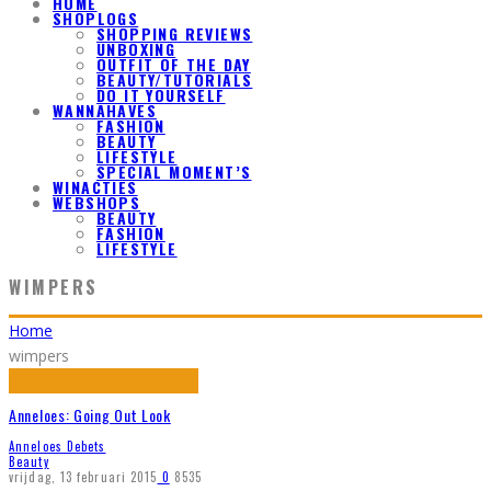
HOME
SHOPLOGS
SHOPPING REVIEWS
UNBOXING
OUTFIT OF THE DAY
BEAUTY/TUTORIALS
DO IT YOURSELF
WANNAHAVES
FASHION
BEAUTY
LIFESTYLE
SPECIAL MOMENT’S
WINACTIES
WEBSHOPS
BEAUTY
FASHION
LIFESTYLE
WIMPERS
Home
wimpers
Anneloes: Going Out Look
Anneloes Debets
Beauty
vrijdag, 13 februari 2015
0
8535