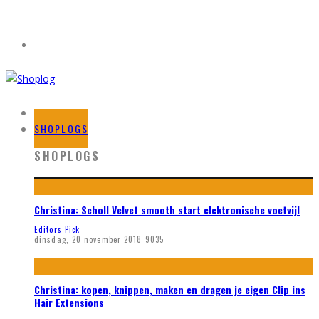
HOME
SHOPLOGS
SHOPLOGS
Christina: Scholl Velvet smooth start elektronische voetvijl
Editors Pick
dinsdag, 20 november 2018
9035
Christina: kopen, knippen, maken en dragen je eigen Clip ins
Hair Extensions