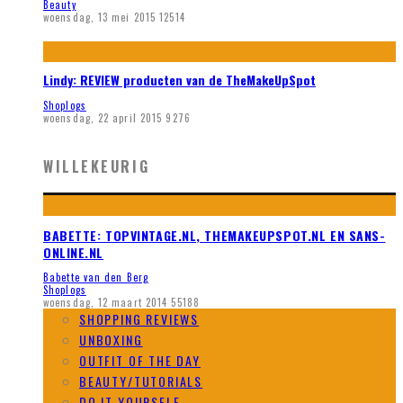
Beauty
woensdag, 13 mei 2015
12514
Lindy: REVIEW producten van de TheMakeUpSpot
Shoplogs
woensdag, 22 april 2015
9276
WILLEKEURIG
BABETTE: TOPVINTAGE.NL, THEMAKEUPSPOT.NL EN SANS-
ONLINE.NL
Babette van den Berg
Shoplogs
woensdag, 12 maart 2014
55188
SHOPPING REVIEWS
UNBOXING
OUTFIT OF THE DAY
BEAUTY/TUTORIALS
DO IT YOURSELF