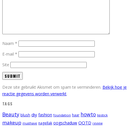
Naam
*
E-mail
*
Site
Deze site gebruikt Akismet om spam te verminderen.
Bekijk hoe je
reactie gegevens worden verwerkt
.
TAGS
Beauty
howto
diy
fashion
blush
foundation
haar
lipstick
makeup
OOTD
oogschaduw
nagellak
musthave
review