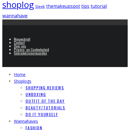
shoplog
tips
tutorial
themakeupspot
Sleek
wannahave
Nieuwsbrief
Contact
Over ons
Privacy- en Cookiebeleid
Gebruikersvoorwaarden
Home
Shoplogs
SHOPPING REVIEWS
UNBOXING
OUTFIT OF THE DAY
BEAUTY/TUTORIALS
DO IT YOURSELF
Wannahaves
FASHION