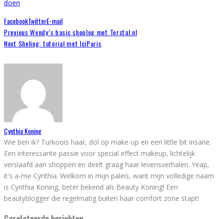
doen
Facebook
Twitter
E-mail
Previous
Wendy’s basic shoplog met Terstal.nl
Next
Sheling: tutorial met IciParis
Cynthia Koning
Wie ben ik? Turkoois haar, dol op make-up en een little bit insane.
Een interessante passie voor special effect makeup, lichtelijk
verslaafd aan shoppen en deelt graag haar levensverhalen. Yeap,
it's a-me Cynthia. Welkom in mijn paleis, want mijn volledige naam
is Cynthia Koning, beter bekend als Beauty Koning! Een
beautyblogger die regelmatig buiten haar comfort zone stapt!
Gerelateerde berichten