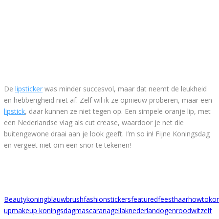
De
lipsticker
was minder succesvol, maar dat neemt de leukheid
en hebberigheid niet af. Zelf wil ik ze opnieuw proberen, maar een
lipstick
, daar kunnen ze niet tegen op. Een simpele oranje lip, met
een Nederlandse vlag als cut crease, waardoor je net die
buitengewone draai aan je look geeft. I’m so in! Fijne Koningsdag
en vergeet niet om een snor te tekenen!
Beautykoning
blauw
brush
fashionstickers
featured
feest
haar
howto
ko
up
makeup koningsdag
mascara
nagellak
nederland
ogen
rood
wit
zelf