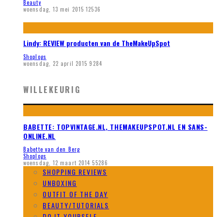
Beauty
woensdag, 13 mei 2015
12536
Lindy: REVIEW producten van de TheMakeUpSpot
Shoplogs
woensdag, 22 april 2015
9284
WILLEKEURIG
BABETTE: TOPVINTAGE.NL, THEMAKEUPSPOT.NL EN SANS-
ONLINE.NL
Babette van den Berg
Shoplogs
woensdag, 12 maart 2014
55286
SHOPPING REVIEWS
UNBOXING
OUTFIT OF THE DAY
BEAUTY/TUTORIALS
DO IT YOURSELF