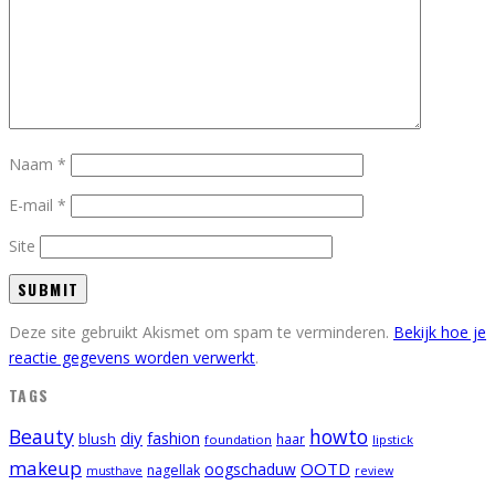
Naam
*
E-mail
*
Site
Deze site gebruikt Akismet om spam te verminderen.
Bekijk hoe je
reactie gegevens worden verwerkt
.
TAGS
Beauty
howto
diy
fashion
blush
foundation
haar
lipstick
makeup
OOTD
oogschaduw
nagellak
musthave
review