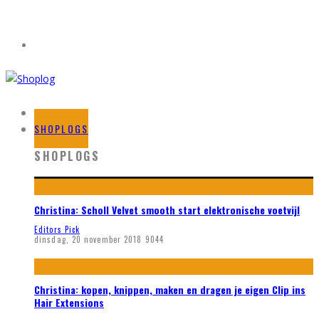
HOME
SHOPLOGS
SHOPLOGS
Christina: Scholl Velvet smooth start elektronische voetvijl
Editors Pick
dinsdag, 20 november 2018
9044
Christina: kopen, knippen, maken en dragen je eigen Clip ins
Hair Extensions