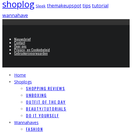
shoplog
tips
tutorial
themakeupspot
Sleek
wannahave
Nieuwsbrief
Contact
Over ons
Privacy- en Cookiebeleid
Gebruikersvoorwaarden
Home
Shoplogs
SHOPPING REVIEWS
UNBOXING
OUTFIT OF THE DAY
BEAUTY/TUTORIALS
DO IT YOURSELF
Wannahaves
FASHION