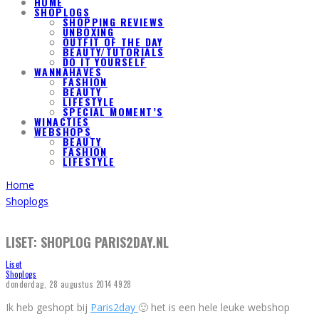
HOME
SHOPLOGS
SHOPPING REVIEWS
UNBOXING
OUTFIT OF THE DAY
BEAUTY/TUTORIALS
DO IT YOURSELF
WANNAHAVES
FASHION
BEAUTY
LIFESTYLE
SPECIAL MOMENT’S
WINACTIES
WEBSHOPS
BEAUTY
FASHION
LIFESTYLE
Home
Shoplogs
LISET: SHOPLOG PARIS2DAY.NL
Liset
Shoplogs
donderdag, 28 augustus 2014
4928
Ik heb geshopt bij
Paris2day
🙂 het is een hele leuke webshop