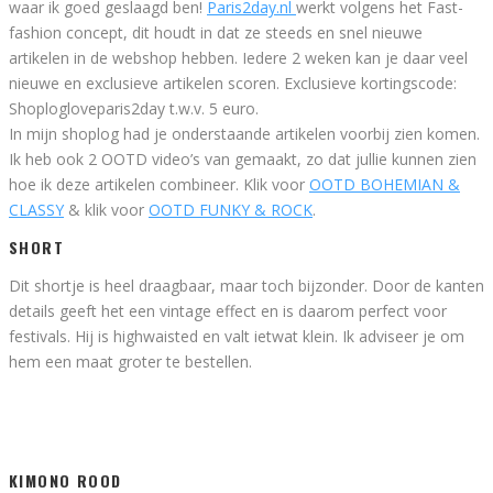
waar ik goed geslaagd ben!
Paris2day.nl
werkt volgens het Fast-
fashion concept, dit houdt in dat ze steeds en snel nieuwe
artikelen in de webshop hebben. Iedere 2 weken kan je daar veel
nieuwe en exclusieve artikelen scoren. Exclusieve kortingscode:
Shoplogloveparis2day t.w.v. 5 euro.
In mijn shoplog had je onderstaande artikelen voorbij zien komen.
Ik heb ook 2 OOTD video’s van gemaakt, zo dat jullie kunnen zien
hoe ik deze artikelen combineer. Klik voor
OOTD BOHEMIAN &
CLASSY
& klik voor
OOTD FUNKY & ROCK
.
SHORT
Dit shortje is heel draagbaar, maar toch bijzonder. Door de kanten
details geeft het een vintage effect en is daarom perfect voor
festivals. Hij is highwaisted en valt ietwat klein. Ik adviseer je om
hem een maat groter te bestellen.
KIMONO ROOD