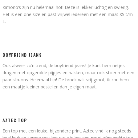
Kimono’s zijn nu helemaal hot! Deze is lekker luchtig en swierig.
Het is een one size en past vrijwel iedereen met een maat XS t/m
L.
BOYFRIEND JEANS
Ook alweer zo’n trend; de boyfriend jeans! Je kunt hem netjes
dragen met opgerolde pijpjes en hakken, maar ook stoer met een
paar slip-ons. Helemaal hip! De broek valt vrij groot, ik zou hem
een maatje kleiner bestellen dan je eigen maat.
AZTEC TOP
Een top met een leuke, bijzondere print. Aztec vind ik nog steeds
heel leuk en samen met het ritsje is het een mooi afgewerkte top.