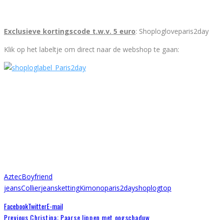
Exclusieve kortingscode t.w.v. 5 euro
: Shoplogloveparis2day
Klik op het labeltje om direct naar de webshop te gaan:
Aztec
Boyfriend
jeans
Collier
jeans
ketting
Kimono
paris2day
shoplog
top
Facebook
Twitter
E-mail
Previous
Christina: Paarse lippen met oogschaduw