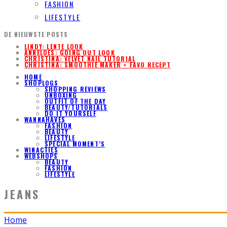
FASHION
LIFESTYLE
DE NIEUWSTE POSTS
LINDY: LENTE LOOK
ANNELOES: GOING OUT LOOK
CHRISTINA: VELVET NAIL TUTORIAL
CHRISTINA: SMOOTHIE MAKER + FAVO RECEPT
HOME
SHOPLOGS
SHOPPING REVIEWS
UNBOXING
OUTFIT OF THE DAY
BEAUTY/TUTORIALS
DO IT YOURSELF
WANNAHAVES
FASHION
BEAUTY
LIFESTYLE
SPECIAL MOMENT’S
WINACTIES
WEBSHOPS
BEAUTY
FASHION
LIFESTYLE
JEANS
Home