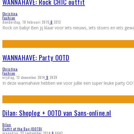
WANNAHAVE: Rock CHIC outfit
Christina
Fashion
donderdag, 19 februari 2015
0
3213
Rock on baby! Ben jij klaar voor iets nieuws, iets stoers en iets gew
WANNAHAVE: Party OOTD
Christina
Fashion
vrijdag, 12 december 2014
0
2839
In deze wannahave hebben we voor jullie een super leuke party OOT
Dilan: Shoplog + OOTD van Sans-online.nl
Dilan
Outfit of the Day (OOTD)
maandag, 22 september 2014
0
6642