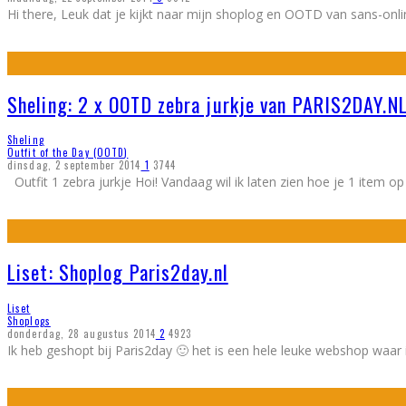
Hi there, Leuk dat je kijkt naar mijn shoplog en OOTD van sans-onli
Sheling: 2 x OOTD zebra jurkje van PARIS2DAY.N
Sheling
Outfit of the Day (OOTD)
dinsdag, 2 september 2014
1
3744
Outfit 1 zebra jurkje Hoi! Vandaag wil ik laten zien hoe je 1 item o
Liset: Shoplog Paris2day.nl
Liset
Shoplogs
donderdag, 28 augustus 2014
2
4923
Ik heb geshopt bij Paris2day 🙂 het is een hele leuke webshop waar 