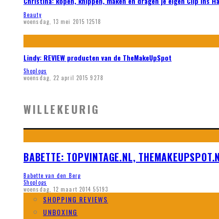
Christina: kopen, knippen, maken en dragen je eigen Clip ins H
Beauty
woensdag, 13 mei 2015
12518
Lindy: REVIEW producten van de TheMakeUpSpot
Shoplogs
woensdag, 22 april 2015
9278
WILLEKEURIG
BABETTE: TOPVINTAGE.NL, THEMAKEUPSPOT.N
Babette van den Berg
Shoplogs
woensdag, 12 maart 2014
55193
SHOPPING REVIEWS
UNBOXING