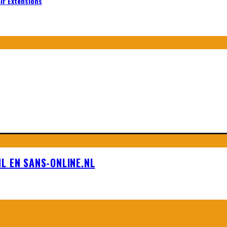
air Extensions
L EN SANS-ONLINE.NL