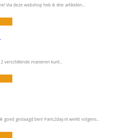
ne! Via deze webshop heb ik drie artikelen
...
L
p 2 verschillende manieren kunt
...
ik goed geslaagd ben! Paris2day.nl werkt volgens
...