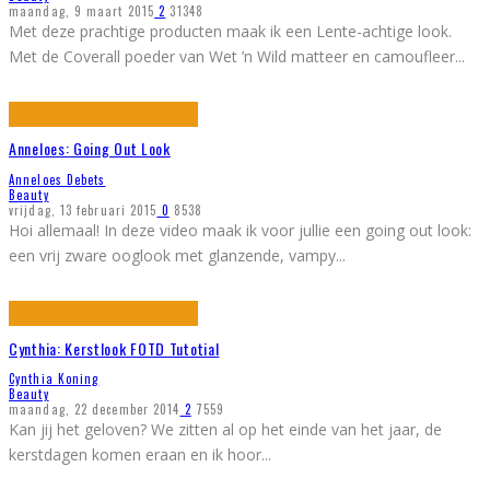
maandag, 9 maart 2015
2
31348
Met deze prachtige producten maak ik een Lente-achtige look.
Met de Coverall poeder van Wet ’n Wild matteer en camoufleer
...
Anneloes: Going Out Look
Anneloes Debets
Beauty
vrijdag, 13 februari 2015
0
8538
Hoi allemaal! In deze video maak ik voor jullie een going out look:
een vrij zware ooglook met glanzende, vampy
...
Cynthia: Kerstlook FOTD Tutotial
Cynthia Koning
Beauty
maandag, 22 december 2014
2
7559
Kan jij het geloven? We zitten al op het einde van het jaar, de
kerstdagen komen eraan en ik hoor
...