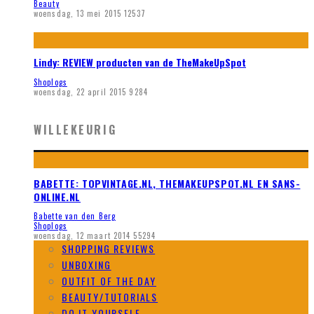
Beauty
woensdag, 13 mei 2015
12537
Lindy: REVIEW producten van de TheMakeUpSpot
Shoplogs
woensdag, 22 april 2015
9284
WILLEKEURIG
BABETTE: TOPVINTAGE.NL, THEMAKEUPSPOT.NL EN SANS-
ONLINE.NL
Babette van den Berg
Shoplogs
woensdag, 12 maart 2014
55294
SHOPPING REVIEWS
UNBOXING
OUTFIT OF THE DAY
BEAUTY/TUTORIALS
DO IT YOURSELF