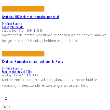
Cynthia: WK look met themakeupspot.nl
Cynthia Koning
beauty/tutorials
donderdag, 3 juli 2014
3
3930
Wordt het de laatste wedstrijd? Of behalen we de finale? Gaan we
het groot vieren? Gelukkig hebben we het Sleek
...
Cynthia: Romantic pin up look met IciParis
Cynthia Koning
Face of the Day (FOTD)
vrijdag, 9 mei 2014
3
5615
Met de zomer opkomst wil ik de glanzende gezonde huid te
voorschijn halen, zonder er zweterig eruit te zien. De
...
1
2
TAGS