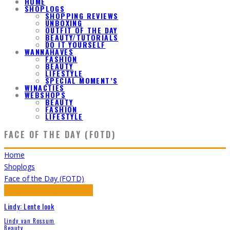
HOME
SHOPLOGS
SHOPPING REVIEWS
UNBOXING
OUTFIT OF THE DAY
BEAUTY/TUTORIALS
DO IT YOURSELF
WANNAHAVES
FASHION
BEAUTY
LIFESTYLE
SPECIAL MOMENT’S
WINACTIES
WEBSHOPS
BEAUTY
FASHION
LIFESTYLE
FACE OF THE DAY (FOTD)
Home
Shoplogs
Face of the Day (FOTD)
Lindy: Lente look
Lindy van Rossum
Beauty