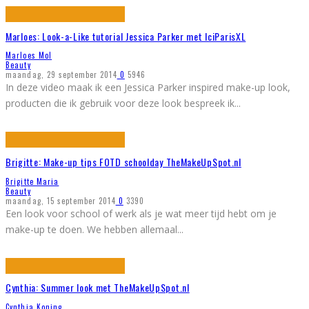
Marloes: Look-a-Like tutorial Jessica Parker met IciParisXL
Marloes Mol
Beauty
maandag, 29 september 2014
0
5946
In deze video maak ik een Jessica Parker inspired make-up look,
producten die ik gebruik voor deze look bespreek ik
...
Brigitte: Make-up tips FOTD schoolday TheMakeUpSpot.nl
Brigitte Maria
Beauty
maandag, 15 september 2014
0
3390
Een look voor school of werk als je wat meer tijd hebt om je
make-up te doen. We hebben allemaal
...
Cynthia: Summer look met TheMakeUpSpot.nl
Cynthia Koning