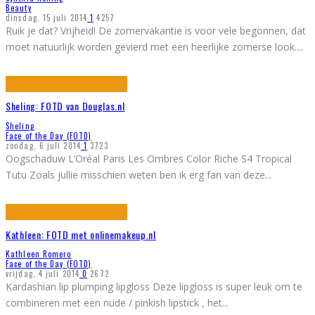
Beauty
dinsdag, 15 juli 2014
1
4257
Ruik je dat? Vrijheid! De zomervakantie is voor vele begonnen, dat
moet natuurlijk worden gevierd met een heerlijke zomerse look.
...
Sheling: FOTD van Douglas.nl
Sheling
Face of the Day (FOTD)
zondag, 6 juli 2014
1
3723
Oogschaduw L’Oréal Paris Les Ombres Color Riche S4 Tropical
Tutu Zoals jullie misschien weten ben ik erg fan van deze
...
Kathleen: FOTD met onlinemakeup.nl
Kathleen Romero
Face of the Day (FOTD)
vrijdag, 4 juli 2014
0
2672
Kardashian lip plumping lipgloss Deze lipgloss is super leuk om te
combineren met een nude / pinkish lipstick , het
...