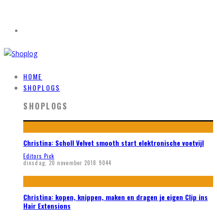
HOME
SHOPLOGS
SHOPLOGS
Christina: Scholl Velvet smooth start elektronische voetvijl
Editors Pick
dinsdag, 20 november 2018
9044
Christina: kopen, knippen, maken en dragen je eigen Clip ins
Hair Extensions