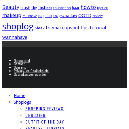
Beauty
howto
diy
fashion
blush
foundation
haar
lipstick
makeup
OOTD
oogschaduw
nagellak
musthave
review
shoplog
tips
tutorial
themakeupspot
Sleek
wannahave
Nieuwsbrief
Contact
Over ons
Privacy- en Cookiebeleid
Gebruikersvoorwaarden
Home
Shoplogs
SHOPPING REVIEWS
UNBOXING
OUTFIT OF THE DAY
BEAUTY/TUTORIALS